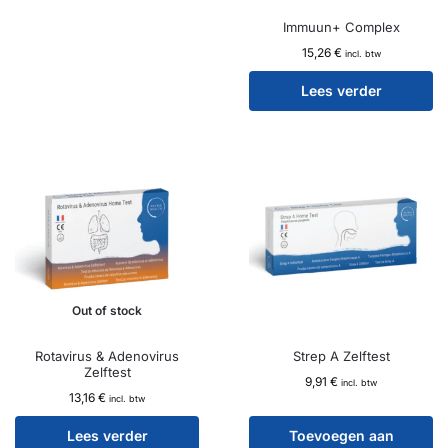
Immuun+ Complex
15,26
€
incl. btw
Lees verder
Out of stock
Rotavirus & Adenovirus
Strep A Zelftest
Zelftest
9,91
€
incl. btw
13,16
€
incl. btw
Lees verder
Toevoegen aan