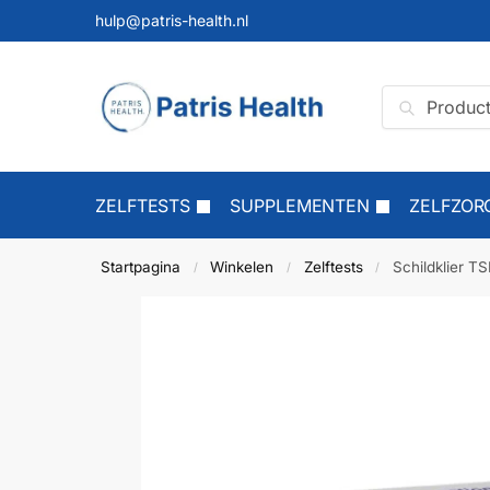
hulp@patris-health.nl
Zoeken
ZELFTESTS
SUPPLEMENTEN
ZELFZORG
Startpagina
Winkelen
Zelftests
Schildklier TS
/
/
/