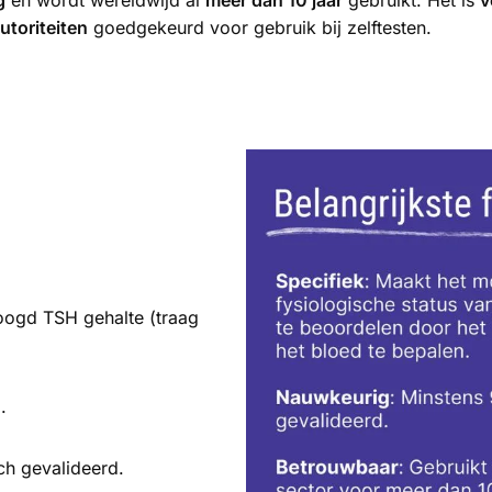
g
en wordt wereldwijd al
meer dan 10 jaar
gebruikt. Het is
v
utoriteiten
goedgekeurd voor gebruik bij zelftesten.
ogd TSH gehalte (traag
.
ch gevalideerd.