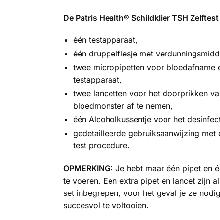
De Patris Health® Schildklier TSH Zelftest
één testapparaat,
één druppelflesje met verdunningsmidd
twee micropipetten voor bloedafname e
testapparaat,
twee lancetten voor het doorprikken v
bloedmonster af te nemen,
één Alcoholkussentje voor het desinfect
gedetailleerde gebruiksaanwijzing met e
test procedure.
OPMERKING:
Je hebt maar één pipet en éé
te voeren. Een extra pipet en lancet zijn 
set inbegrepen, voor het geval je ze nodi
succesvol te voltooien.