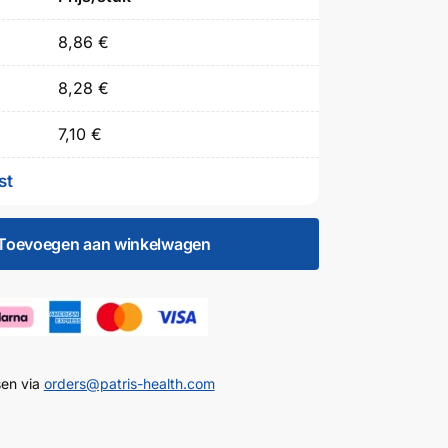
8,86
€
8,28
€
7,10
€
st
Toevoegen aan winkelwagen
sen via
orders@patris-health.com