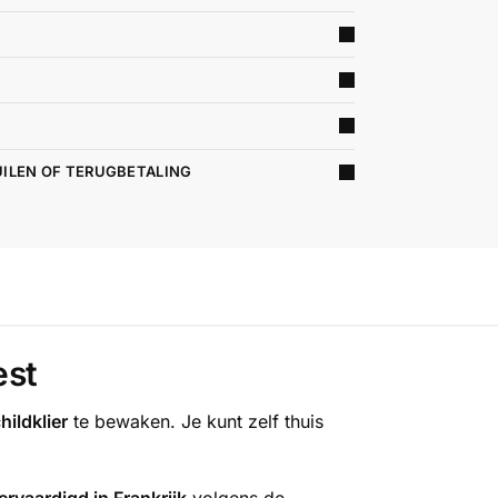
UILEN OF TERUGBETALING
est
ildklier
te bewaken. Je kunt zelf thuis