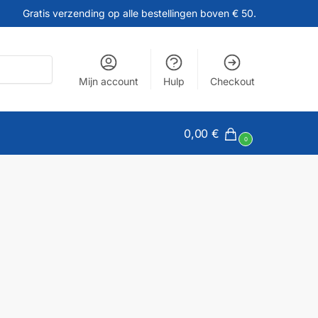
Gratis verzending op alle bestellingen boven € 50.
Mijn account
Hulp
Checkout
0,00
€
0