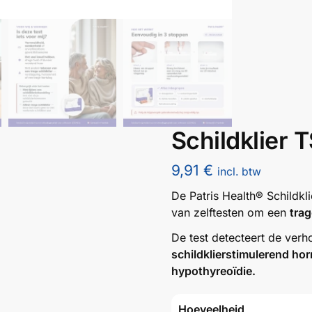
Schildklier 
9,91
€
incl. btw
De Patris Health® Schildkl
van zelftesten om een
trag
De test detecteert de ver
schildklierstimulerend h
hypothyreoïdie.
Hoeveelheid