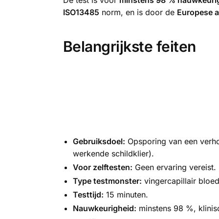
De test is voor
minstens 98 % nauwkeuri
ISO13485
norm, en is door de
Europese a
Belangrijkste feiten
Gebruiksdoel:
Opsporing van een verho
werkende schildklier).
Voor zelftesten:
Geen ervaring vereist.
Type testmonster:
vingercapillair bloed
Testtijd:
15 minuten.
Nauwkeurigheid:
minstens 98 %, klinis