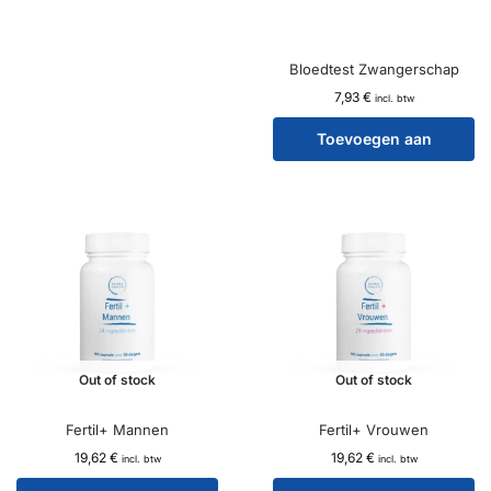
Bloedtest Zwangerschap
7,93
€
incl. btw
Toevoegen aan
winkelwagen
Out of stock
Out of stock
Fertil+ Mannen
Fertil+ Vrouwen
19,62
€
19,62
€
incl. btw
incl. btw