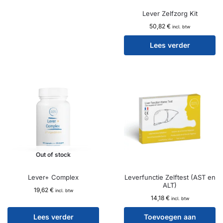
Lever Zelfzorg Kit
50,82
€
incl. btw
Lees verder
Out of stock
Lever+ Complex
Leverfunctie Zelftest (AST en
ALT)
19,62
€
incl. btw
14,18
€
incl. btw
Lees verder
Toevoegen aan